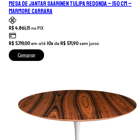
Mesa de Jantar Saarinen Tulipa Redonda – 150 cm –
Marmore Carrara
R$
4.861,15
no PIX
R$
5.719,00
em até
10x
de
R$
571,90
sem juros
Comprar