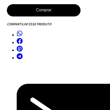
Jantar
Saarinen
Comprar
Tulipa
Redonda
COMPARTILHE ESSE PRODUTO
-
150
cm
-
Cinamomo
Castanho
quantidade