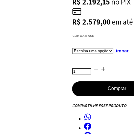
R$
2.192,15
no PIX
R$
2.579,00
em at
COR DA BASE
Limpar
Mesa
de
Jantar
Comprar
Saarinen
Tulipa
COMPARTILHE ESSE PRODUTO
Redonda
-
137
cm