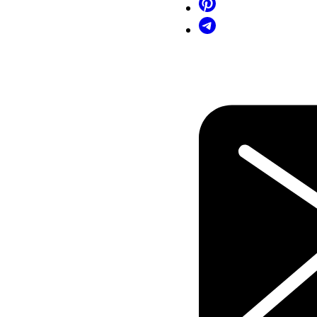
-
Madeira
Cinamomo
quantidade