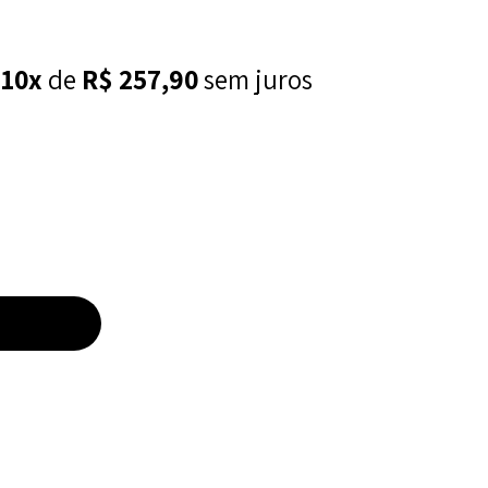
é
10x
de
R$
257,90
sem juros