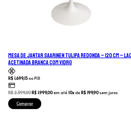
Mesa de Jantar Saarinen Tulipa Redonda – 120 cm – La
Acetinada Branca com Vidro
R$
1.699,15
no PIX
O
O
R$
2.399,00
R$
1.999,00
em até
10x
de
R$
199,90
sem juros
preço
preço
Comprar
original
atual
era:
é:
R$ 2.399,00.
R$ 1.999,00.