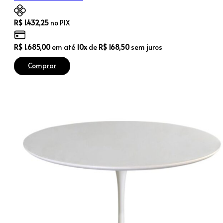
R$
1.432,25
no PIX
R$
1.685,00
em até
10x
de
R$
168,50
sem juros
Comprar