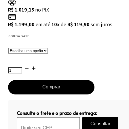
R$
1.019,15
no PIX
R$
1.199,00
em até
10x
de
R$
119,90
sem juros
COR DA BASE
Mesa
de
Jantar
Comprar
Saarinen
Tulipa
Redonda
Consulte o frete e o prazo de entrega:
-
90
Consultar