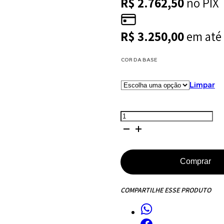
R$
2.762,50
no PIX
R$
3.250,00
em até
COR DA BASE
Limpar
Mesa
de
Jantar
Saarinen
Comprar
Tulipa
-
COMPARTILHE ESSE PRODUTO
Oval
-
235x122