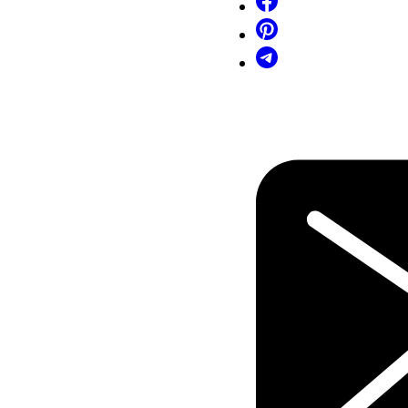
cm
-
Madeira
Cinamomo
quantidade