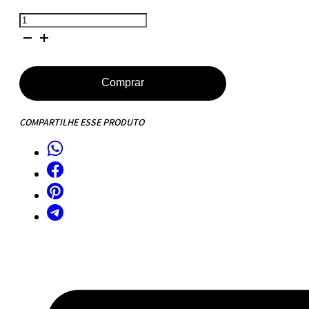
Mesa
de
Jantar
Tulipa
Comprar
Saarinen
-
COMPARTILHE ESSE PRODUTO
Oval
-
198x122
cm
-
Cinamomo
Castanho
quantidade