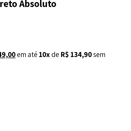
reto Absoluto
O
49,00
em até
10x
de
R$
134,90
sem
preço
l
atual
é:
39,00.
R$ 1.349,00.