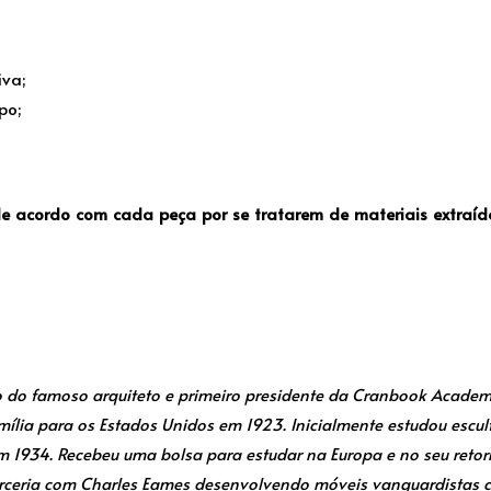
iva;
po;
e acordo com cada peça por se tratarem de materiais extraí
o do famoso arquiteto e primeiro presidente da Cranbook Academy 
ília para os Estados Unidos em 1923. Inicialmente estudou escult
m 1934. Recebeu uma bolsa para estudar na Europa e no seu reto
rceria com Charles Eames desenvolvendo móveis vanguardistas c