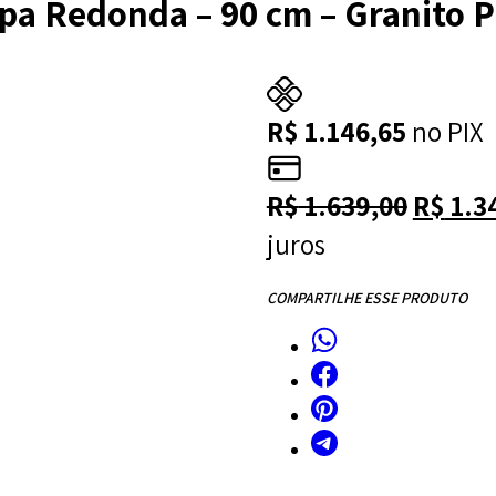
pa Redonda – 90 cm – Granito P
R$
1.146,65
no PIX
O
R$
1.639,00
R$
1.3
preço
juros
origina
COMPARTILHE ESSE PRODUTO
era:
R$ 1.6