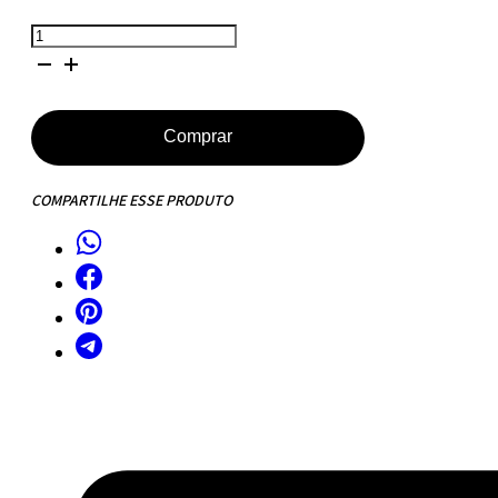
Mesa
de
Jantar
Saarinen
Comprar
Tulipa
Redonda
COMPARTILHE ESSE PRODUTO
-
150
cm
-
Marmore
Nero
Marquina
quantidade