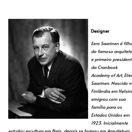
Designer
Eero Saarinen é filh
do famoso arquitet
e primeiro president
da Cranbook
Academy of Art, Eliel
Saarinen. Nascido n
Finlândia em Helsink
emigrou com sua
família para os
Estados Unidos em
1923. Inicialmente
estudou escultura em Paris, depois se formou em Arquitetura