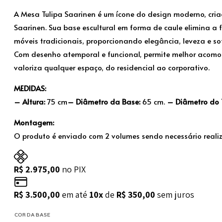
A Mesa Tulipa Saarinen é um ícone do design moderno, cria
Saarinen. Sua base escultural em forma de caule elimina a
móveis tradicionais, proporcionando elegância, leveza e so
Com desenho atemporal e funcional, permite melhor acom
valoriza qualquer espaço, do residencial ao corporativo.
MEDIDAS:
– Altura:
75 cm
– Diâmetro da Base:
65 cm.
– Diâmetro do
Montagem:
O produto é enviado com 2 volumes sendo necessário real
R$
2.975,00
no PIX
R$
3.500,00
em até
10x
de
R$
350,00
sem juros
COR DA BASE