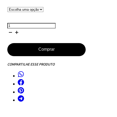
Mesa
de
Jantar
Saarinen
Comprar
Tulipa
Redonda
COMPARTILHE ESSE PRODUTO
-
137
cm
-
Marmore
Espirito
Santo