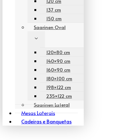
120 cm
137 cm
150 cm
Saarinen Oval
120×80 cm
140×90 cm
160×90 cm
180×100 cm
198×122 cm
235×122 cm
Saarinen Lateral
Mesas Laterais
Cadeiras e Banquetas