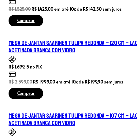
O
O
R$
1.525,00
R$
1.425,00
em até
10x
de
R$
142,50
sem juros
preço
preço
Comprar
original
atual
era:
é:
R$ 1.525,00.
R$ 1.425,00.
Mesa de Jantar Saarinen Tulipa Redonda – 120 cm – La
Acetinada Branca com Vidro
R$
1.699,15
no PIX
O
O
R$
2.399,00
R$
1.999,00
em até
10x
de
R$
199,90
sem juros
preço
preço
Comprar
original
atual
era:
é:
R$ 2.399,00.
R$ 1.999,00.
Mesa de Jantar Saarinen Tulipa Redonda – 107 cm – La
Acetinada Branca com Vidro