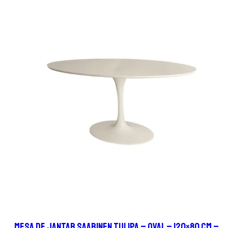
R$ 1.539,00.
R$ 1.339,00.
Mesa de Jantar Saarinen Tulipa – Oval – 120×80 cm –