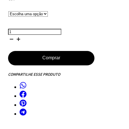
Mesa
de
Jantar
Saarinen
Comprar
Tulipa
-
COMPARTILHE ESSE PRODUTO
Oval
-
198x122
cm
-
Quartzo
Bege