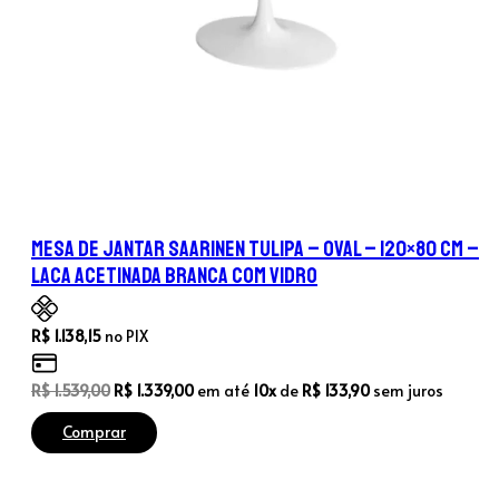
Mesa de Jantar Saarinen Tulipa – Oval – 120×80 cm –
Laca Acetinada Branca com Vidro
R$
1.138,15
no PIX
O
O
R$
1.539,00
R$
1.339,00
em até
10x
de
R$
133,90
sem juros
preço
preço
Comprar
original
atual
era:
é: