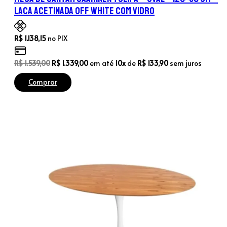
Laca Acetinada Off White com Vidro
R$
1.138,15
no PIX
O
O
R$
1.539,00
R$
1.339,00
em até
10x
de
R$
133,90
sem juros
preço
preço
Comprar
original
atual
era:
é:
R$ 1.539,00.
R$ 1.339,00.